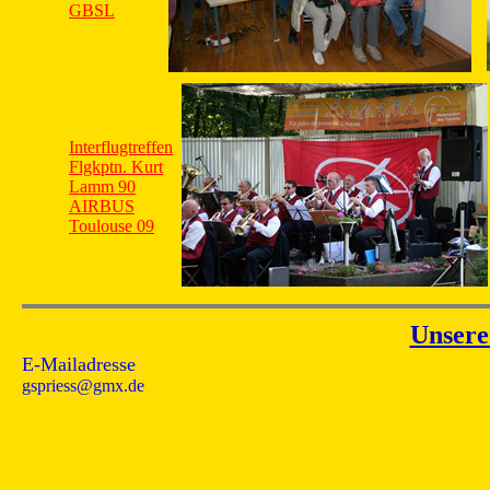
GBSL
Interflugtreffen
Flgkptn. Kurt
Lamm 90
AIRBUS
Toulouse 09
Unsere
E-Mailadresse
gspriess@gmx.de