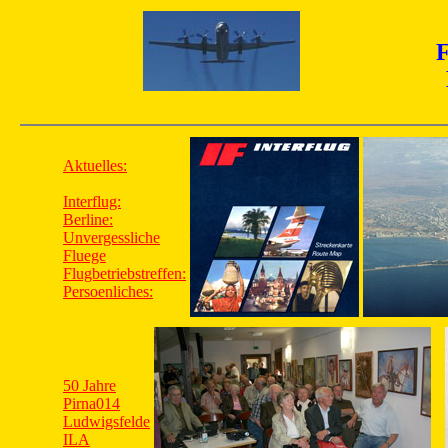
F
Aktuelles:
Interflug:
Berline:
Unvergessliche
Fluege
Flugbetriebstreffen:
Persoenliches:
50 Jahre
Pirna014
Ludwigsfelde
ILA